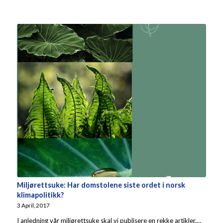
Miljørettsuke: Har domstolene siste ordet i norsk
klimapolitikk?
3 April, 2017
I anledning vår miljørettsuke skal vi publisere en rekke artikler,…