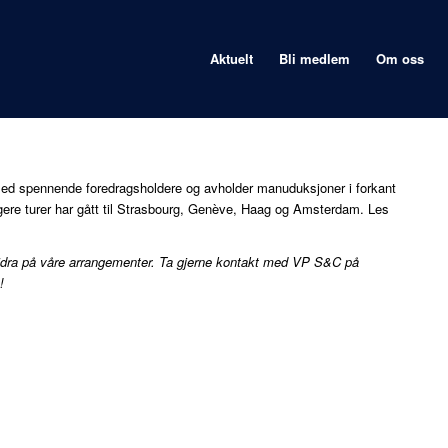
Aktuelt
Bli medlem
Om oss
ed spennende foredragsholdere og avholder manuduksjoner i forkant
igere turer har gått til Strasbourg, Genève, Haag og Amsterdam. Les
l bidra på våre arrangementer. Ta gjerne kontakt med VP S&C på
a!