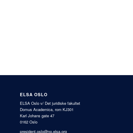
ELSA OSLO
ELSA Oslo v/ Det juridiske fakultet
Domus Academica, rom KJ301
Karl Johans gate 47
0162 Oslo
president.oslo@no.elsa.org