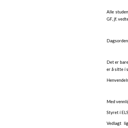
Alle studen
GF, jf. vedt
Dagsorden v
Det er bar
er å sitte i
Henvendels
Med vennli
Styret i E
Vedlagt li