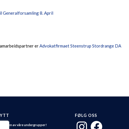
til Generalforsamling 8. April
amarbeidspartner er
Advokatfirmaet Steenstrup Stordrange DA
NYTT
FØLG OSS
Instagram
Facebook
i med i en av våre undergrupper!