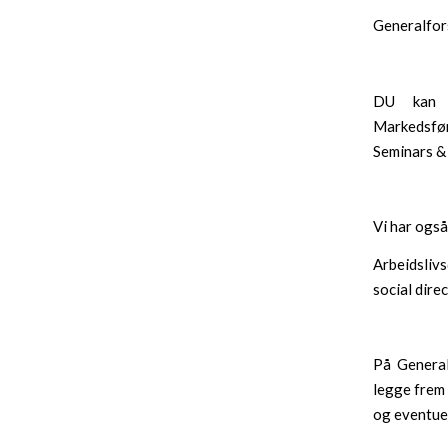
Generalfors
DU kan st
Markedsfør
Seminars &
Vi har også
Arbeidsliv
social direc
På General
legge frem 
og eventue