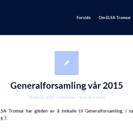
Forside
Om ELSA Tromsø
Generalforsamling vår 2015
/
/
25 March, 2015
in
Nyheter
by
ELSA Tromsø
LSA Tromsø har gleden av å innkalle til Generalforsamling, i 
§ 7.