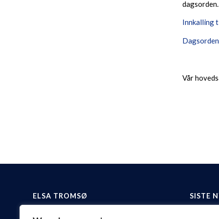
dagsorden.
Innkalling 
Dagsorden
Vår hoveds
ELSA TROMSØ
SISTE 
Det Juridiske Fakultet
Bl