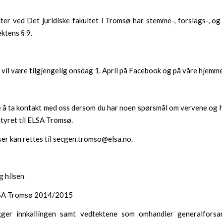
ter ved Det juridiske fakultet i Tromsø har stemme-, forslags-, og
ektens § 9.
il være tilgjengelig onsdag 1. April på Facebook og på våre hjemme
e å ta kontakt med oss dersom du har noen spørsmål om vervene og 
 styret til ELSA Tromsø.
er kan rettes til secgen.tromso@elsa.no.
g hilsen
LSA Tromsø 2014/2015
gger innkallingen samt vedtektene som omhandler generalfors