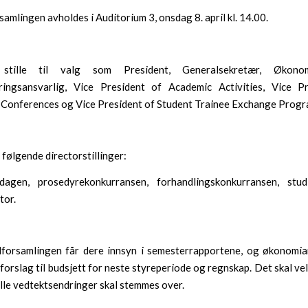
amlingen avholdes i Auditorium 3, onsdag 8. april kl. 14.00.
ille til valg som President, Generalsekretær, Økonomi
ingsansvarlig, Vice President of Academic Activities, Vice P
 Conferences og Vice President of Student Trainee Exchange Prog
 følgende directorstillinger:
sdagen, prosedyrekonkurransen, forhandlingskonkurransen, stu
tor.
forsamlingen får dere innsyn i semesterrapportene, og økonomian
forslag til budsjett for neste styreperiode og regnskap. Det skal ve
lle vedtektsendringer skal stemmes over.