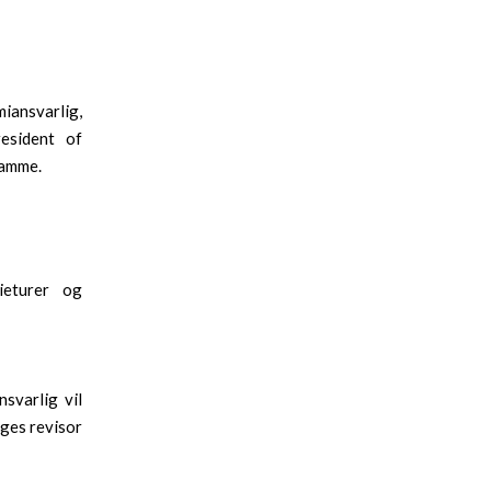
ansvarlig,
resident of
ramme.
dieturer og
svarlig vil
lges revisor