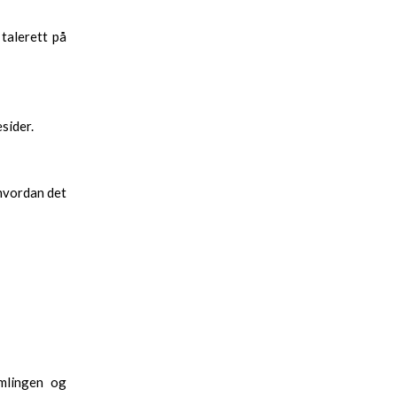
 talerett på
sider.
hvordan det
amlingen og