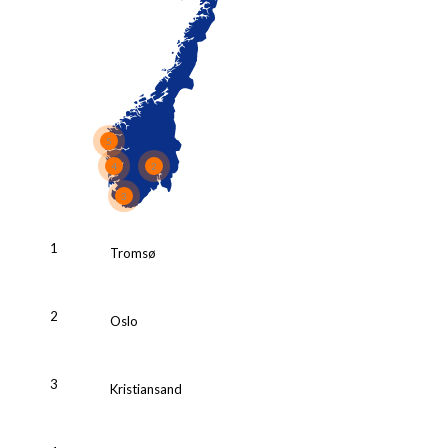
5
2
4
3
1
Tromsø
2
Oslo
3
Kristiansand