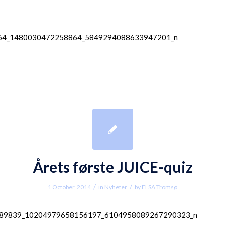
Årets første JUICE-quiz
/
/
1 October, 2014
in
Nyheter
by
ELSA Tromsø