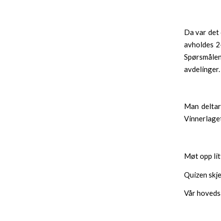
Da var det 
avholdes 2-
Spørsmålen
avdelinger.
Man deltar 
Vinnerlaget
Møt opp litt
Quizen skje
Vår hoveds