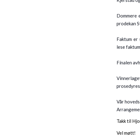
Dommere er
prodekan S
Faktum er 
lese faktum
Finalen avh
Vinnerlage
prosedyrese
Vår hoveds
Arrangeme
Takk til Hj
Vel møtt!