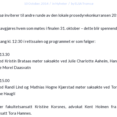
/
/
10 October, 2014
in
Nyheter
by
ELSA Tromsø
ø inviterer til andre runde av den lokale prosedyrekonkurransen 2
 avgjøres hvem som møtes i finalen 31. oktober – dette blir spennend
 gang kl. 12:30 i rettssalen og programmet er som følger:
 13.30
ed Kristin Brataas møter saksøkte ved Julie Charlotte Aaheim, Ha
e Morel Daasvatn
 15.00
ed Randi Lind og Mathias Hogne Kjærstad møter saksøkte ved To
ne Haugli
r fakultetsansatt Kristine Korsnes, advokat Kent Holmen fr
nsatt Tora Hamnes.