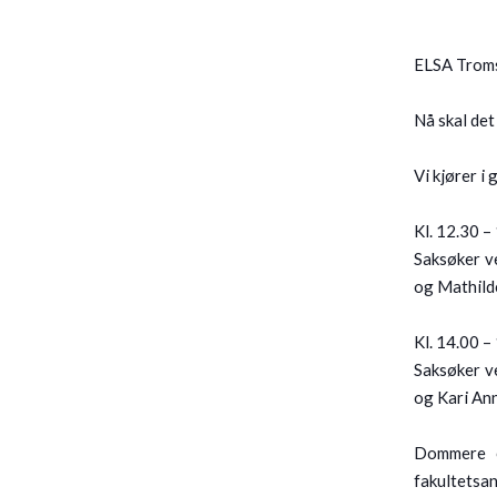
ELSA Troms
Nå skal det
Vi kjører i
Kl. 12.30 –
Saksøker v
og Mathild
Kl. 14.00 –
Saksøker v
og Kari An
Dommere e
fakultetsa