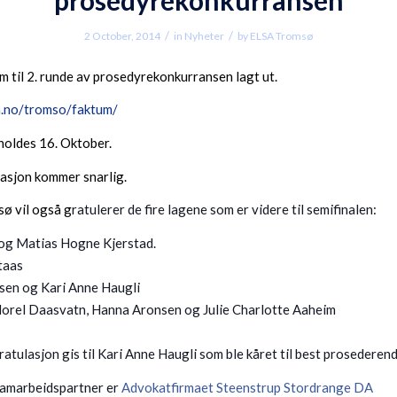
/
/
2 October, 2014
in
Nyheter
by
ELSA Tromsø
m til 2. runde av prosedyrekonkurransen lagt ut.
sa.no/tromso/faktum/
holdes 16. Oktober.
asjon kommer snarlig.
ø vil også g
ratulerer de fire lagene som er videre til semifinalen:
 og Matias Hogne Kjerstad.
taas
sen og Kari Anne Haugli
orel Daasvatn, Hanna Aronsen og Julie Charlotte Aaheim
ratulasjon gis til Kari Anne Haugli som ble kåret til best prosederen
amarbeidspartner er
Advokatfirmaet Steenstrup Stordrange DA