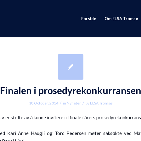
Forside
Om ELSA Tromsø
Finalen i prosedyrekonkurranse
/
/
18 October, 2014
in
Nyheter
by
ELSA Tromsø
 er stolte av å kunne invitere til finale i årets prosedyrekonkurran
ved Kari Anne Haugli og Tord Pedersen møter saksøkte ved Ma
 Randi Lind.