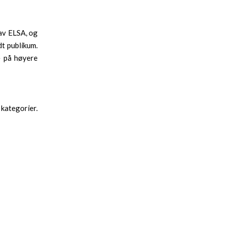
 av ELSA, og
dt publikum.
e på høyere
 kategorier.