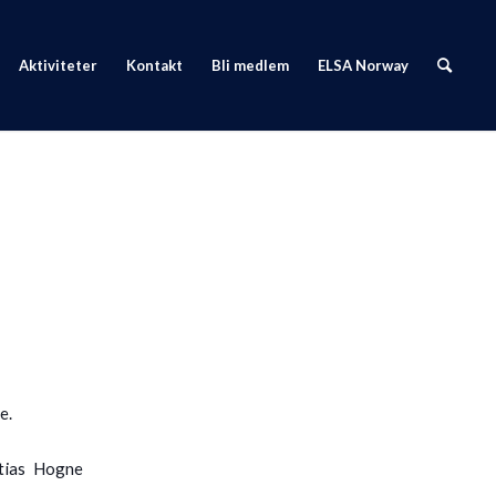
Aktiviteter
Kontakt
Bli medlem
ELSA Norway
n
se.
tias Hogne