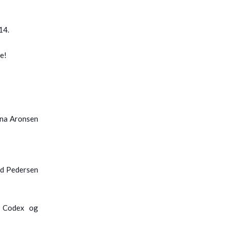
014.
e!
nna Aronsen
rd Pedersen
a Codex og