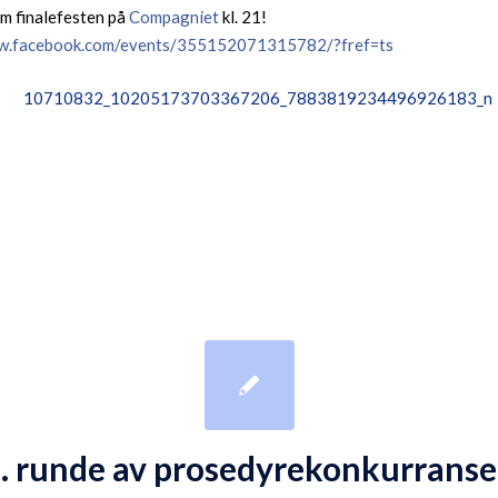
em finalefesten på
Compagniet
kl. 21!
ww.facebook.com/events/355152071315782/?fref=ts
. runde av prosedyrekonkurrans