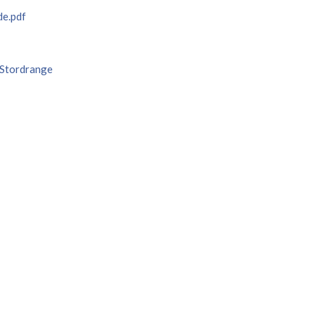
de.pdf
 Stordrange