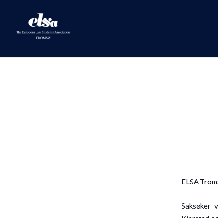
ELSA Tromsø
Saksøker 
Kjerstad og