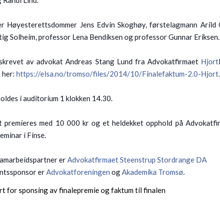
 Høyesterettsdommer Jens Edvin Skoghøy, førstelagmann Arild O
tig Solheim, professor Lena Bendiksen og professor Gunnar Eriksen
skrevet av advokat Andreas Stang Lund fra Advokatfirmaet
Hjort
 her:
https://elsa.no/tromso/files/2014/10/Finalefaktum-2.0-Hjort
oldes i auditorium 1 klokken 14.30.
t premieres med 10 000 kr og et heldekket opphold på Advokatfi
minar i Finse.
amarbeidspartner er
Advokatfirmaet Steenstrup Stordrange DA
ntssponsor er
Advokatforeningen
og
Akademika Tromsø
.
ort for sponsing av finalepremie og faktum til finalen