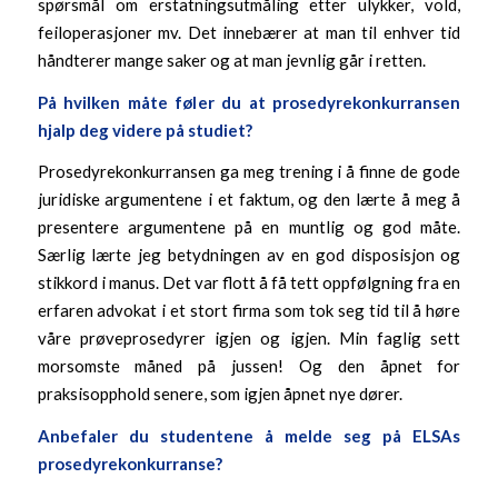
spørsmål om erstatningsutmåling etter ulykker, vold,
feiloperasjoner mv. Det innebærer at man til enhver tid
håndterer mange saker og at man jevnlig går i retten.
På hvilken måte føl
er du at prosedyrekonkurransen
hjalp deg videre på studiet?
Prosedyrekonkurransen ga meg trening i å finne de gode
juridiske argumentene i et faktum, og den lærte å meg å
presentere argumentene på en muntlig og god måte.
Særlig lærte jeg betydningen av en god disposisjon og
stikkord i manus. Det var flott å få tett oppfølgning fra en
erfaren advokat i et stort firma som tok seg tid til å høre
våre prøveprosedyrer igjen og igjen. Min faglig sett
morsomste måned på jussen! Og den åpnet for
praksisopphold senere, som igjen åpnet nye dører.
Anbefaler du studentene å mel
de seg på ELSAs
prosedyrekonkurranse?