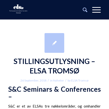
STILLINGSUTLYSNING –
ELSA TROMSØ
/
/
26 September, 2018
in
Nyheter
by
ELSA Tromsø
S&C Seminars & Conferences
–
S&C er et av ELSAs tre nøkkelområder, og omhandler