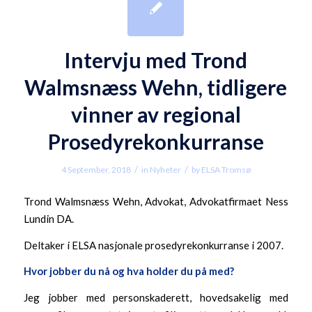
Intervju med Trond
Walmsnæss Wehn, tidligere
vinner av regional
Prosedyrekonkurranse
/
/
4 September, 2018
in
Nyheter
by
ELSA Tromsø
Trond Walmsnæss Wehn, Advokat, Advokatfirmaet Ness
Lundin DA.
Deltaker i ELSA nasjonale prosedyrekonkurranse i 2007.
Hvor jobber du nå og h
va
holder du på med?
Jeg jobber med personskaderett, hovedsakelig med