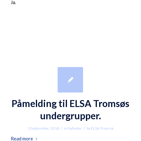
Ja.
Påmelding til ELSA Tromsøs
undergrupper.
/
/
3 September, 2018
in
Nyheter
by
ELSA Tromsø
Read more